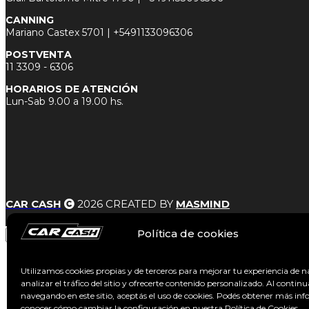
CANNING
Mariano Castex 5701 |
+5491133096306
POSTVENTA
11 3
309 - 6306
HORARIOS DE ATENCIÓN
Lun-Sab 9.00 a 19.00 hs.
CAR CASH
2026 CREATED BY
MASMIND
Política de cookies
USADOS
Utilizamos cookies propias y de terceros para mejorar tu experiencia de 
0Km
analizar el tráfico del sitio y ofrecerte contenido personalizado. Al continu
Vender
navegando en este sitio, aceptás el uso de cookies. Podés obtener más in
Sucursales
conocer cómo cambiar la configuración en nuestra Política de Cookies.