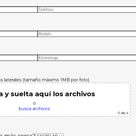
os laterales (tamaño máximo 1MB por foto)
a y suelta aquí los archivos
o
busca archivos
0
de 4
da más cerca?