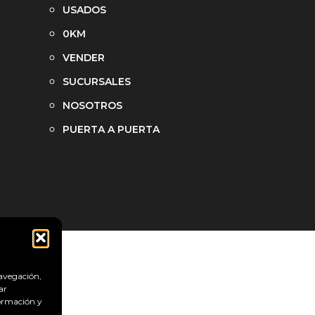
USADOS
0KM
VENDER
SUCURSALES
NOSOTROS
PUERTA A PUERTA
navegación,
ar
formación y