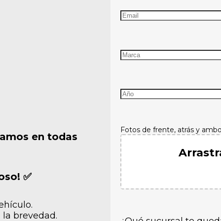
Fotos de frente, atrás y amb
camos en todas
Arrastr
oso! ✅
ehículo.
 la brevedad.
¿Qué sucursal te que