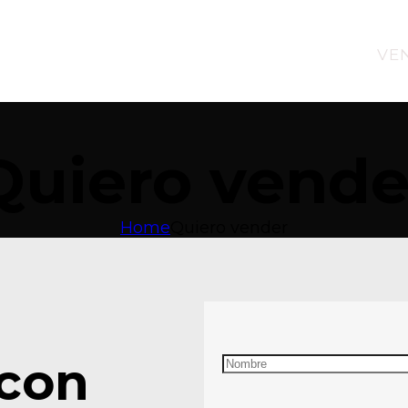
USADOS
0KM
VE
Quiero vende
Home
Quiero vender
 con