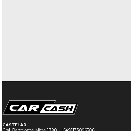
CASTELAR
Gral. Bartolomé Mitre 1790 |
+5491133096306