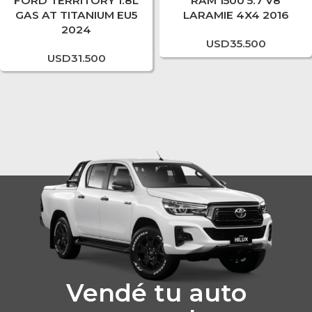
FORD TERRITORY 1.8L
RAM 1500 5.7 V8
GAS AT TITANIUM EU5
LARAMIE 4X4 2016
2024
USD
35.500
USD
31.500
Vendé tu auto