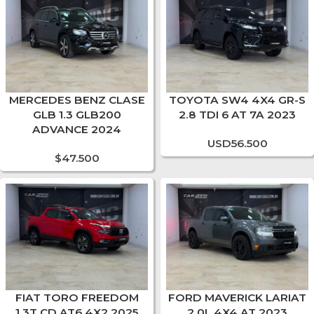
MERCEDES BENZ CLASE
TOYOTA SW4 4X4 GR-S
GLB 1.3 GLB200
2.8 TDI 6 AT 7A 2023
ADVANCE 2024
USD
56.500
$
47.500
FIAT TORO FREEDOM
FORD MAVERICK LARIAT
1.3T CD AT6 4X2 2025
2.0L 4X4 AT 2023