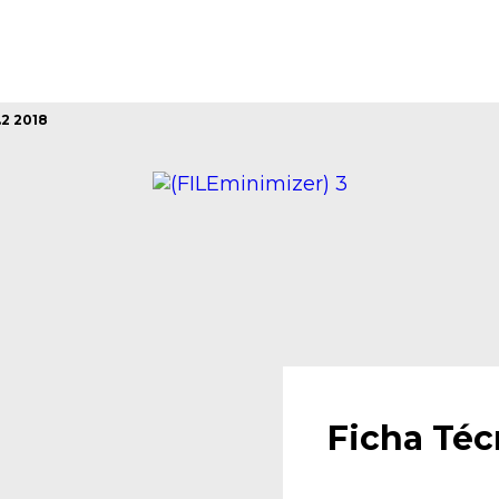
USADOS
0KM
VE
2 2018
Ficha Téc