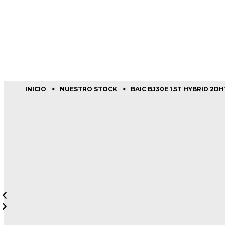
INICIO
>
NUESTRO STOCK
>
BAIC BJ30E 1.5T HYBRID 2DH