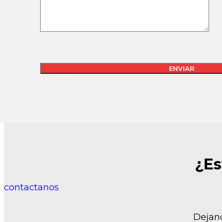
¿Es
contactanos
Dejano