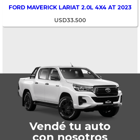
FORD MAVERICK LARIAT 2.0L 4X4 AT 2023
USD
33.500
Vendé tu auto
con nosotros