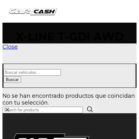
queda de productos
X-LINE T-GDI AWD
Close
Buscar
No se han encontrado productos que coincidan
con tu selección.