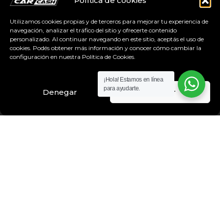
Política de cookies
USADOS
Utilizamos cookies propias y de terceros para mejorar tu experiencia de
0KM
navegación, analizar el tráfico del sitio y ofrecerte contenido
personalizado. Al continuar navegando en este sitio, aceptás el uso de
VENDER
cookies. Podés obtener más información y conocer cómo cambiar la
configuración en nuestra Política de Cookies.
SUCURSALES
NOSOTROS
¡Hola! Estamos en línea
para ayudarte.
Denegar
Aceptar
PUERTA A PUERTA
TRABAJÁ CON NOSOTROS
PREGUNTAS FRECUENTES
BUSCAR