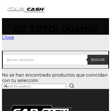
queda de productos
Q7 3.0TDI Quattro
Close
BUSCAR
No se han encontrado productos que coincidan
con tu selección.