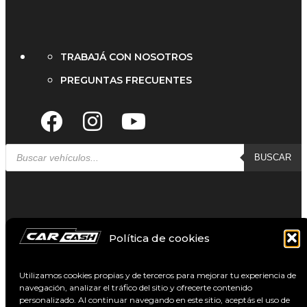
TRABAJÁ CON NOSOTROS
PREGUNTAS FRECUENTES
BUSCAR
CAR CASH
2026 CREATED BY
MASMIND
Política de cookies
Políticas de privacidad
Términos y condiciones
Utilizamos cookies propias y de terceros para mejorar tu experiencia de
USADOS
navegación, analizar el tráfico del sitio y ofrecerte contenido
0Km
personalizado. Al continuar navegando en este sitio, aceptás el uso de