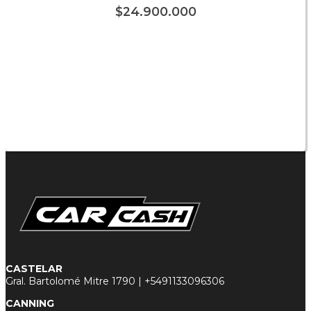
$
24.900.000
CASTELAR
Gral. Bartolomé Mitre 1790 |
+5491133096306
CANNING