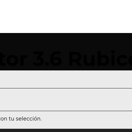
USADOS
0KM
VE
tor 3.6 Rubi
on tu selección.