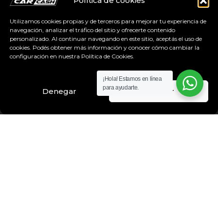
Política de cookies
USADOS
Utilizamos cookies propias y de terceros para mejorar tu experiencia de
0KM
navegación, analizar el tráfico del sitio y ofrecerte contenido
personalizado. Al continuar navegando en este sitio, aceptás el uso de
VENDER
cookies. Podés obtener más información y conocer cómo cambiar la
configuración en nuestra Política de Cookies.
SUCURSALES
NOSOTROS
¡Hola! Estamos en línea
para ayudarte.
Denegar
Aceptar
PUERTA A PUERTA
TRABAJÁ CON NOSOTROS
PREGUNTAS FRECUENTES
BUSCAR